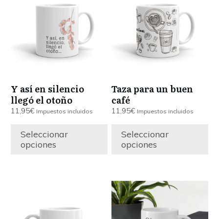
tiene
tiene
múltiples
múltiples
variantes.
variantes.
Las
Las
opciones
opciones
se
se
pueden
pueden
Y así en silencio
Taza para un buen
elegir
elegir
llegó el otoño
café
en
en
11,95
€
11,95
€
Impuestos incluidos
Impuestos incluidos
la
la
página
página
Seleccionar
Seleccionar
de
de
opciones
opciones
producto
producto
Este
Este
producto
producto
tiene
tiene